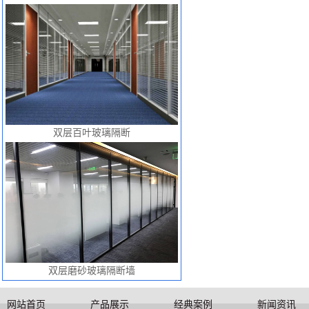
双层百叶玻璃隔断
双层磨砂玻璃隔断墙
网站首页
产品展示
经典案例
新闻资讯