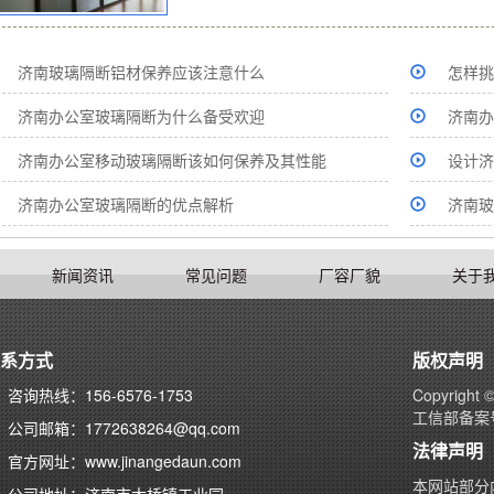
济南玻璃隔断铝材保养应该注意什么
怎样挑
济南办公室玻璃隔断为什么备受欢迎
济南办
济南办公室移动玻璃隔断该如何保养及其性能
设计济
济南办公室玻璃隔断的优点解析
济南玻
新闻资讯
常见问题
厂容厂貌
关于
系方式
版权声明
咨询热线：156-6576-1753
Copyrig
工信部备案
公司邮箱：1772638264@qq.com
法律声明
官方网址：www.jinangedaun.com
本网站部分