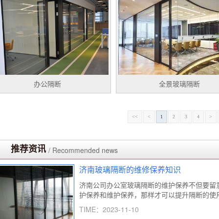
办公隔断
全景玻璃隔断
<<
<
1
2
3
4
>
推荐资讯
/ Recommended news
济南玻璃隔断的维修保养知识
济南公司办公室玻璃隔断的维护保养不但要留
护保养和维护保养，那样才可以提升隔断的使用
TIME：2023-11-10