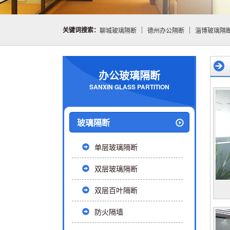
关键词搜索：
聊城玻璃隔断
德州办公隔断
淄博玻璃隔
办公玻璃隔断
SANXIN GLASS PARTITION
玻璃隔断
单层玻璃隔断
双层玻璃隔断
双层百叶隔断
防火隔墙