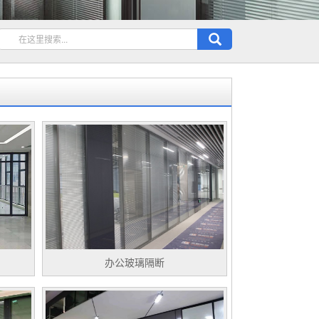
办公玻璃隔断