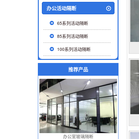
办公活动隔断
65系列活动隔断
85系列活动隔断
100系列活动隔断
推荐产品
办公室玻璃隔断