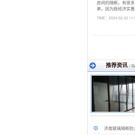
房间的隔断，有很多
单，因为既经济实惠
TIME：2024-02-22 11:
推荐资讯
/ 
济南玻璃隔断防