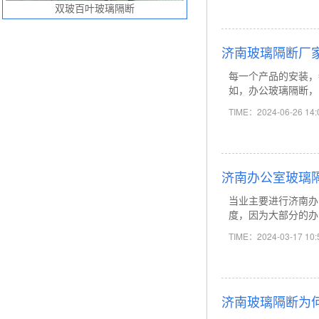
双玻百叶玻璃隔断
济南玻璃隔断厂
每一个产品的安装，
如，办公玻璃隔断，
TIME：2024-06-26 14:
济南办公室玻璃
当业主要进行济南办
度，因为大部分的办
TIME：2024-03-17 10:
济南玻璃隔断为