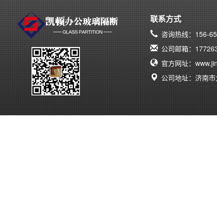
联系方式
咨询热线：156-657
公司邮箱：1772638
官方网址：www.jina
公司地址：济南市