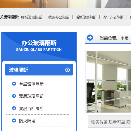
关键词搜索：
聊城玻璃隔断
德州办公隔断
淄博玻璃隔断
济宁办公隔断
当前位置:
主页
办公玻璃隔断
SANXIN GLASS PARTITION
玻璃隔断
单层玻璃隔断
双层玻璃隔断
双层百叶隔断
防火隔墙
物美价廉,质量可靠,