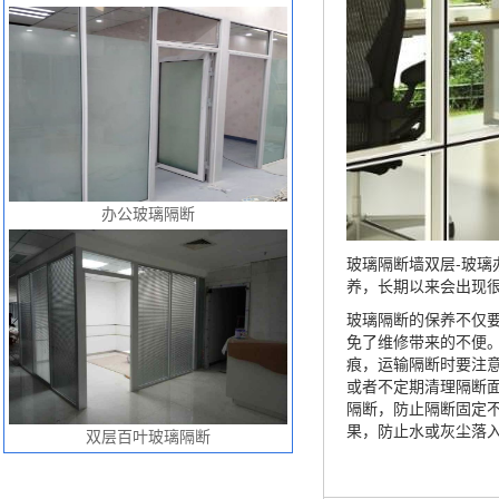
办公玻璃隔断
玻璃隔断墙双层-玻璃
养，长期以来会出现
玻璃隔断的保养不仅
免了维修带来的不便
痕，运输隔断时要注
或者不定期清理隔断
隔断，防止隔断固定
果，防止水或灰尘落
双层百叶玻璃隔断