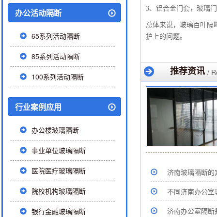
3、铝合金门套，玻璃
办公活动隔断
总体来说，玻璃百叶隔
65系列活动隔断
护上的问题。
85系列活动隔断
推荐资讯
/ 
100系列活动隔断
行业案例应用
办公楼玻璃隔断
事业单位玻璃隔断
医院医疗玻璃隔断
济南玻璃隔断的
院校机构玻璃隔断
不同济南办公室
济南办公室隔断
银行金融玻璃隔断