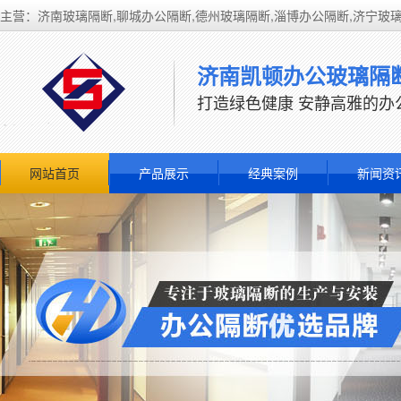
主营：济南玻璃隔断,聊城办公隔断,德州玻璃隔断,淄博办公隔断,济宁玻
济南凯顿办公玻璃隔
打造绿色健康 安静高雅的办
网站首页
产品展示
经典案例
新闻资