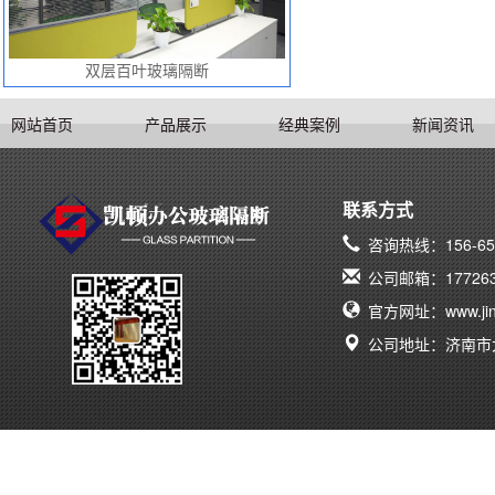
双层百叶玻璃隔断
网站首页
产品展示
经典案例
新闻资讯
联系方式
咨询热线：156-657
公司邮箱：1772638
官方网址：www.jina
公司地址：济南市