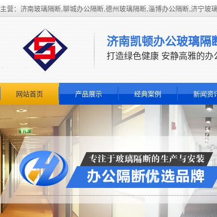
主营：济南玻璃隔断,聊城办公隔断,德州玻璃隔断,淄博办公隔断,济宁玻
济南凯顿办公玻璃隔
打造绿色健康 安静高雅的办
网站首页
产品展示
经典案例
新闻资