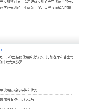
光反射鉴别法：看着玻璃反射的天空或窗子的光，
蓝灰色规则的、中间颜色深、边界浅而模糊的圆
?
大，小户型装修使用的比较多，比如客厅和卧室常
候大家都需...
层玻璃隔断的特性和优势
璃隔断有哪些安装优势